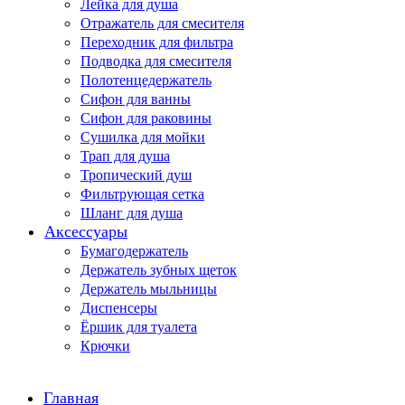
Лейка для душа
Отражатель для смесителя
Переходник для фильтра
Подводка для смесителя
Полотенцедержатель
Сифон для ванны
Сифон для раковины
Сушилка для мойки
Трап для душа
Тропический душ
Фильтрующая сетка
Шланг для душа
Аксессуары
Бумагодержатель
Держатель зубных щеток
Держатель мыльницы
Диспенсеры
Ёршик для туалета
Крючки
Главная