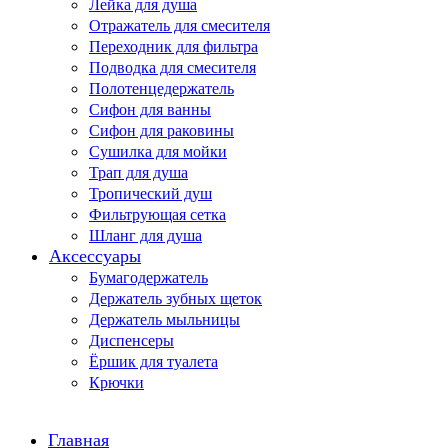
Лейка для душа
Отражатель для смесителя
Переходник для фильтра
Подводка для смесителя
Полотенцедержатель
Сифон для ванны
Сифон для раковины
Сушилка для мойки
Трап для душа
Тропический душ
Фильтрующая сетка
Шланг для душа
Аксессуары
Бумагодержатель
Держатель зубных щеток
Держатель мыльницы
Диспенсеры
Ёршик для туалета
Крючки
Главная