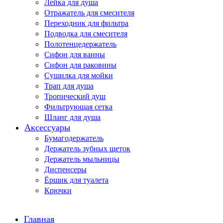
Лейка для душа
Отражатель для смесителя
Переходник для фильтра
Подводка для смесителя
Полотенцедержатель
Сифон для ванны
Сифон для раковины
Сушилка для мойки
Трап для душа
Тропический душ
Фильтрующая сетка
Шланг для душа
Аксессуары
Бумагодержатель
Держатель зубных щеток
Держатель мыльницы
Диспенсеры
Ёршик для туалета
Крючки
Главная