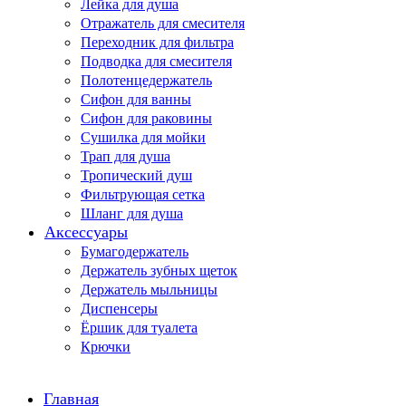
Лейка для душа
Отражатель для смесителя
Переходник для фильтра
Подводка для смесителя
Полотенцедержатель
Сифон для ванны
Сифон для раковины
Сушилка для мойки
Трап для душа
Тропический душ
Фильтрующая сетка
Шланг для душа
Аксессуары
Бумагодержатель
Держатель зубных щеток
Держатель мыльницы
Диспенсеры
Ёршик для туалета
Крючки
Главная