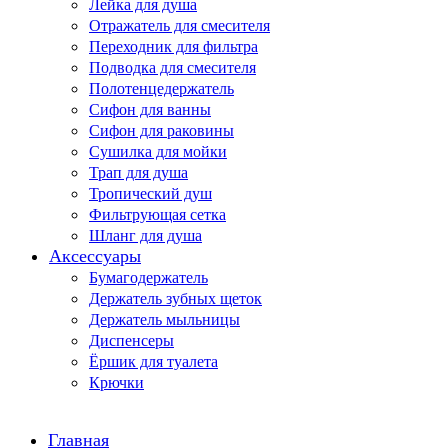
Лейка для душа
Отражатель для смесителя
Переходник для фильтра
Подводка для смесителя
Полотенцедержатель
Сифон для ванны
Сифон для раковины
Сушилка для мойки
Трап для душа
Тропический душ
Фильтрующая сетка
Шланг для душа
Аксессуары
Бумагодержатель
Держатель зубных щеток
Держатель мыльницы
Диспенсеры
Ёршик для туалета
Крючки
Главная