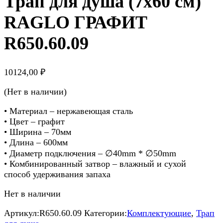
Трап для душа (7х60 см)
RAGLO ГРАФИТ
R650.60.09
10124,00
₽
(Нет в наличии)
• Материал – нержавеющая сталь
• Цвет – графит
• Ширина – 70мм
• Длина – 600мм
• Диаметр подключения – ∅40mm * ∅50mm
• Комбинированный затвор – влажный и сухой
способ удерживания запаха
Нет в наличии
Артикул:
R650.60.09
Категории:
Комплектующие
,
Трап