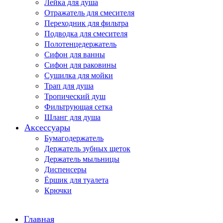
Лейка для душа
Отражатель для смесителя
Переходник для фильтра
Подводка для смесителя
Полотенцедержатель
Сифон для ванны
Сифон для раковины
Сушилка для мойки
Трап для душа
Тропический душ
Фильтрующая сетка
Шланг для душа
Аксессуары
Бумагодержатель
Держатель зубных щеток
Держатель мыльницы
Диспенсеры
Ёршик для туалета
Крючки
Главная