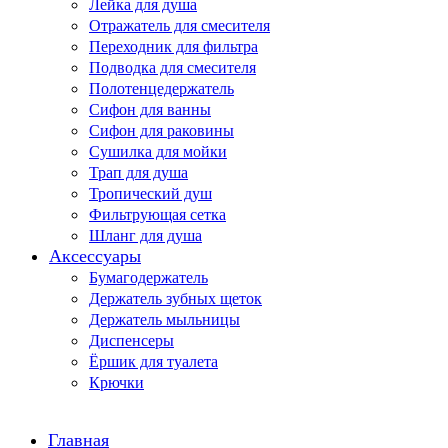
Лейка для душа
Отражатель для смесителя
Переходник для фильтра
Подводка для смесителя
Полотенцедержатель
Сифон для ванны
Сифон для раковины
Сушилка для мойки
Трап для душа
Тропический душ
Фильтрующая сетка
Шланг для душа
Аксессуары
Бумагодержатель
Держатель зубных щеток
Держатель мыльницы
Диспенсеры
Ёршик для туалета
Крючки
Главная