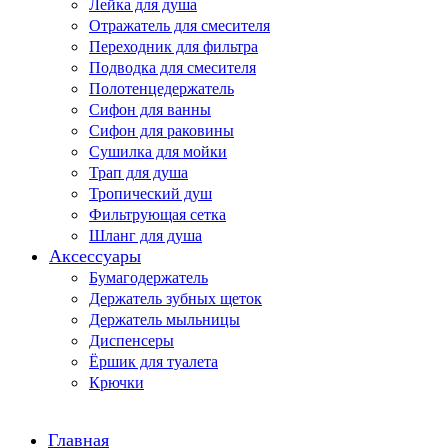
Лейка для душа
Отражатель для смесителя
Переходник для фильтра
Подводка для смесителя
Полотенцедержатель
Сифон для ванны
Сифон для раковины
Сушилка для мойки
Трап для душа
Тропический душ
Фильтрующая сетка
Шланг для душа
Аксессуары
Бумагодержатель
Держатель зубных щеток
Держатель мыльницы
Диспенсеры
Ёршик для туалета
Крючки
Главная