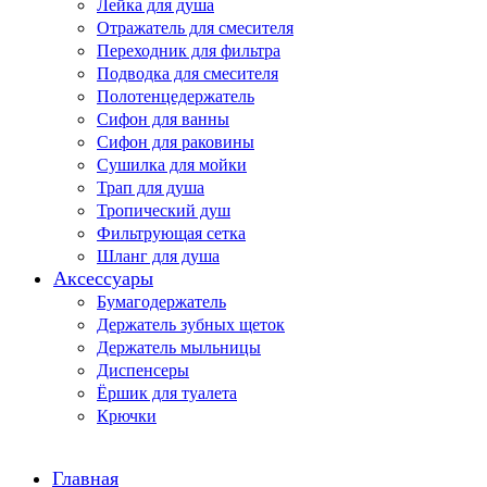
Лейка для душа
Отражатель для смесителя
Переходник для фильтра
Подводка для смесителя
Полотенцедержатель
Сифон для ванны
Сифон для раковины
Сушилка для мойки
Трап для душа
Тропический душ
Фильтрующая сетка
Шланг для душа
Аксессуары
Бумагодержатель
Держатель зубных щеток
Держатель мыльницы
Диспенсеры
Ёршик для туалета
Крючки
Главная