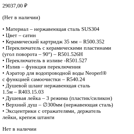
29037,00
₽
(Нет в наличии)
• Материал – нержавеющая сталь SUS304
• Цвет – сатин
• Керамический картридж 35 мм – R500.352
• Переключатель с керамическими пластинами
(угол поворота – 90°) – R501.526H
• Переключатель в изливе -R501.527
• Излив – функция переключения
• Аэратор для водопроводной воды Neoperl®
с функцией самоочистки – R540.24
• Душевой шланг нержавеющая сталь
1.5м – R403.15.03
• Душевая лейка – 3 режима (пластик/силикон)
• Верхний душ – ∅300мм (нержавеющая сталь)
• Эксцентрики с отражателями, держатель
лейки, крепеж штанги
Нет в наличии