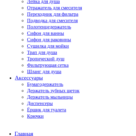
Лейка для душа
Отражатель для смесителя
Переходник для фильтра
Подводка для смесителя
Полотенцедержатель
Сифон для ванны
Сифон для раковины
Сушилка для мойки
Трап для душа
Тропический душ
Фильтрующая сетка
Шланг для душа
Аксессуары
Бумагодержатель
Держатель зубных щеток
Держатель мыльницы
Диспенсеры
Ёршик для туалета
Крючки
Главная