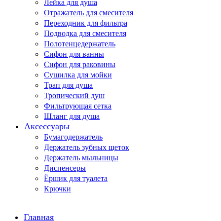
Лейка для душа
Отражатель для смесителя
Переходник для фильтра
Подводка для смесителя
Полотенцедержатель
Сифон для ванны
Сифон для раковины
Сушилка для мойки
Трап для душа
Тропический душ
Фильтрующая сетка
Шланг для душа
Аксессуары
Бумагодержатель
Держатель зубных щеток
Держатель мыльницы
Диспенсеры
Ёршик для туалета
Крючки
Главная