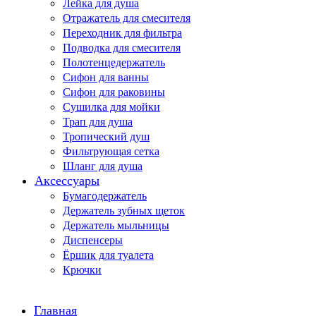
Лейка для душа
Отражатель для смесителя
Переходник для фильтра
Подводка для смесителя
Полотенцедержатель
Сифон для ванны
Сифон для раковины
Сушилка для мойки
Трап для душа
Тропический душ
Фильтрующая сетка
Шланг для душа
Аксессуары
Бумагодержатель
Держатель зубных щеток
Держатель мыльницы
Диспенсеры
Ёршик для туалета
Крючки
Главная