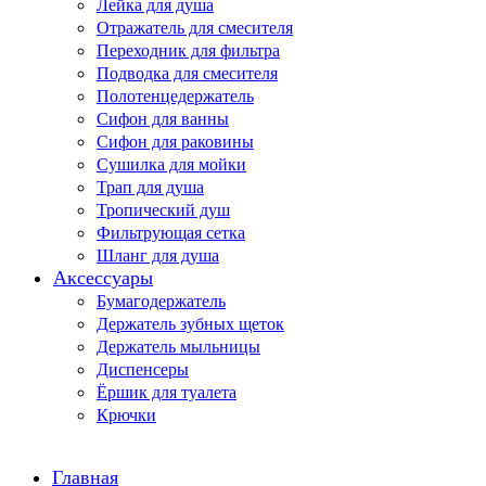
Лейка для душа
Отражатель для смесителя
Переходник для фильтра
Подводка для смесителя
Полотенцедержатель
Сифон для ванны
Сифон для раковины
Сушилка для мойки
Трап для душа
Тропический душ
Фильтрующая сетка
Шланг для душа
Аксессуары
Бумагодержатель
Держатель зубных щеток
Держатель мыльницы
Диспенсеры
Ёршик для туалета
Крючки
Главная