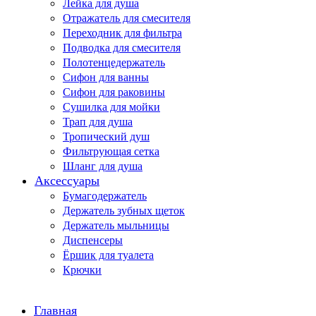
Лейка для душа
Отражатель для смесителя
Переходник для фильтра
Подводка для смесителя
Полотенцедержатель
Сифон для ванны
Сифон для раковины
Сушилка для мойки
Трап для душа
Тропический душ
Фильтрующая сетка
Шланг для душа
Аксессуары
Бумагодержатель
Держатель зубных щеток
Держатель мыльницы
Диспенсеры
Ёршик для туалета
Крючки
Главная