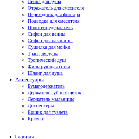
Лейка для душа
Отражатель для смесителя
Переходник для фильтра
Подводка для смесителя
Полотенцедержатель
Сифон для ванны
Сифон для раковины
Сушилка для мойки
Трап для душа
Тропический душ
Фильтрующая сетка
Шланг для душа
Аксессуары
Бумагодержатель
Держатель зубных щеток
Держатель мыльницы
Диспенсеры
Ёршик для туалета
Крючки
Главная