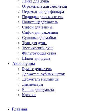
Лейка для душа
Отражатель для смесителя
Переходник для фильтра
Подводка для смесителя
Полотенцедержатель
Сифон для ванны
Сифон для раковины
Сушилка для мойки
Трап для душа
Тропический душ
Фильтрующая сетка
Шланг для душа
Аксессуары
Бумагодержатель
Держатель зубных щеток
Держатель мыльницы
Диспенсеры
Ёршик для туалета
Крючки
Главная